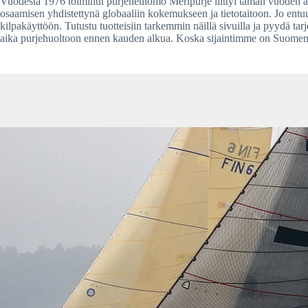
Vuodesta 1976 toiminut purjeneulomo Meripurje liittyi tämän vuoden a
osaamisen yhdistettynä globaaliin kokemukseen ja tietotaitoon. Jo entu
kilpakäyttöön. Tutustu tuotteisiin tarkemmin näillä sivuilla ja pyydä tar
aika purjehuoltoon ennen kauden alkua. Koska sijaintimme on Suomenli