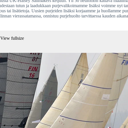
lusta UK-Halsey Sailmakers ketjuun. Yli 50 neulomon kattava maailman
udestaan tutun ja laadukkaan purjevalikoimamme lisäksi voimme nyt tarj
jous tai lisätietoja. Uusien purjeiden lisäksi korjaamme ja huollamme pur
nnan vierassatamassa, onnistuu purjehuolto tarvittaessa kauden aikana
View fullsize