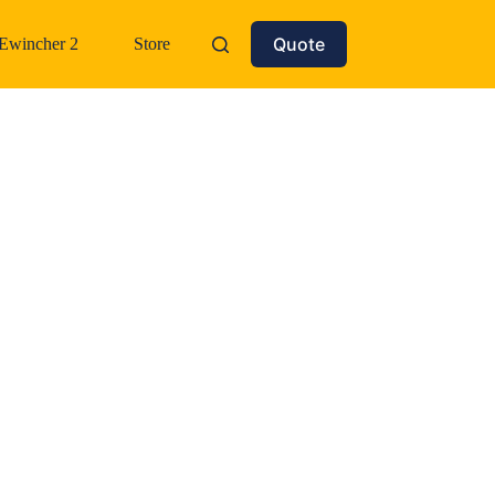
Quote
Ewincher 2
Store