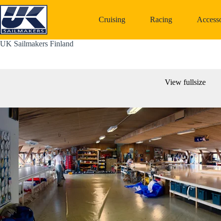
Skip
to
Cruising
Racing
Accesso
content
UK Sailmakers Finland
View fullsize