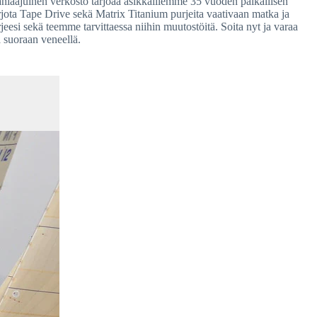
laajuinen verkosto tarjoaa asikkaillemme 35 vuoden paikallisen 
ota Tape Drive sekä Matrix Titanium purjeita vaativaan matka ja 
jeesi sekä teemme tarvittaessa niihin muutostöitä. Soita nyt ja varaa 
 suoraan veneellä.