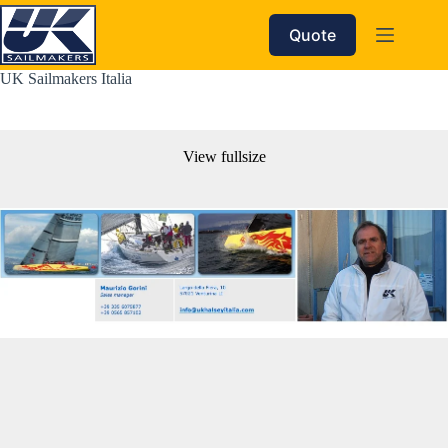
Skip
to
Quote
content
UK Sailmakers Italia
View fullsize