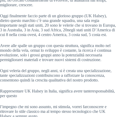
più, ho cercato costantemente di evolvere, di adattarmi hai tempi, 
migliorare, crescere.
Oggi finalmente faccio parte di un glorioso gruppo (UK Halsey), 
dietro questo marchio c’è una grande squadra, una sala regia 
importante negli stati uniti, 20 sono le velerie che si trovano in Europa, 
3 in Australia, 3 in Asia, 3 sud Africa, 20negli stati uniti D’America di 
cui 8 nella costa ovest, 4 centro America, 3 costa sud, 5 costa est.
Avere alle spalle un gruppo con questa struttura, significa molto nel 
mondo della vela, ormai lo sviluppo è costante, la ricerca è continua 
evoluzione, solo i grossi gruppi anno la potenzialità necessaria 
permigliorarei materiali e trovare nuovi sistemi di costruzione.
Ogni veleria del gruppo, negli anni, si è creata una specializzazione, 
tante specializzazioni contribuiscono a rafforzare la conoscenza, 
consentono quindi la crescita qualitativa del nostro prodotto.
Rappresentare UK Halsey in Italia, significa avere tanteresponsabilità,  
per questo 
l’impegno che mi sono assunto, mi stimola, vorrei farconoscere e 
ritrovare lo stile classico ma al tempo stesso tecnologico che UK 
Halsey a sempre avuto.