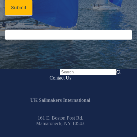
Submit
If you are human, leave this field blank.
No
Contact Us
results
UK Sailmakers International
161 E. Boston Post Rd.
Mamaroneck, NY 10543