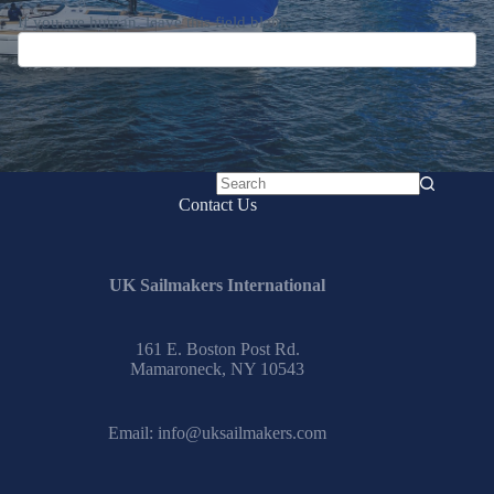
If you are human, leave this field blank.
No
Contact Us
results
UK Sailmakers International
161 E. Boston Post Rd.
Mamaroneck, NY 10543
Email:
info@uksailmakers.com